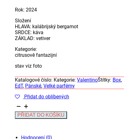
Rok: 2024
Složení
HLAVA: kalábrijský bergamot
SRDCE: káva
ZÁKLAD: vetiver
Kategorie:
citrusově fantazijní
stav viz foto
Katalogové číslo:
Kategorie:
Valentino
Štítky:
Box
,
EdT
,
Pánské
,
Velké parfémy
Přidat do oblíbených
Valentino
Uomo
Alternative:
PŘIDAT DO KOŠÍKU
Born
In
Roma
Green
Hodnocení (0)