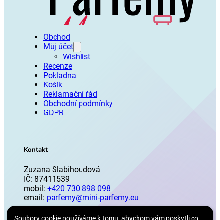
Obchod
Můj účet
Wishlist
Recenze
Pokladna
Košík
Reklamační řád
Obchodní podmínky
GDPR
Kontakt
Zuzana Slabihoudová
IČ: 87411539
mobil:
+420 730 898 098
email:
parfemy@mini-parfemy.eu
Soubory cookie používáme k tomu, abychom vám poskytli co