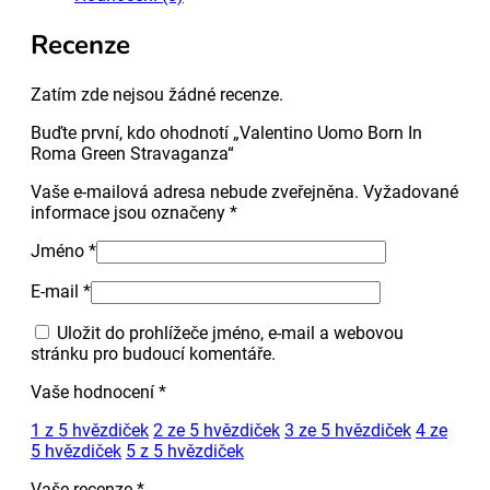
Stravaganza
množství
Recenze
Zatím zde nejsou žádné recenze.
Buďte první, kdo ohodnotí „Valentino Uomo Born In
Roma Green Stravaganza“
Vaše e-mailová adresa nebude zveřejněna.
Vyžadované
informace jsou označeny
*
Jméno
*
E-mail
*
Uložit do prohlížeče jméno, e-mail a webovou
stránku pro budoucí komentáře.
Vaše hodnocení
*
1 z 5 hvězdiček
2 ze 5 hvězdiček
3 ze 5 hvězdiček
4 ze
5 hvězdiček
5 z 5 hvězdiček
Vaše recenze
*