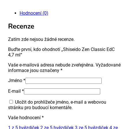
4,7
ml
Hodnocení (0)
množství
Recenze
Zatím zde nejsou žádné recenze.
Buďte první, kdo ohodnotí „Shiseido Zen Classic EdC
4,7 ml“
Vaše e-mailová adresa nebude zveřejněna.
Vyžadované
informace jsou označeny
*
Jméno
*
E-mail
*
Uložit do prohlížeče jméno, e-mail a webovou
stránku pro budoucí komentáře.
Vaše hodnocení
*
1 z 5 hvězdiček
2 ze 5 hvězdiček
3 ze 5 hvězdiček
4 ze