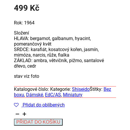
499
Kč
Rok: 1964
Složení
HLAVA: bergamot, galbanum, hyacint,
pomerančový květ
SRDCE: karafiát, kosatcový kořen, jasmín,
mimóza, narcis, růže, fialka
ZÁKLAD: ambra, větvičník, pižmo, santalové
dřevo, cedr
stav viz foto
Katalogové číslo:
Kategorie:
Shiseido
Štítky:
Bez
boxu
,
Dámské
,
EdC/AS
,
Miniatury
Přidat do oblíbených
Shiseido
Zen
Alternative:
PŘIDAT DO KOŠÍKU
Classic
EdC