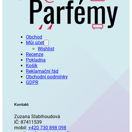
Obchod
Můj účet
Wishlist
Recenze
Pokladna
Košík
Reklamační řád
Obchodní podmínky
GDPR
Kontakt
Zuzana Slabihoudová
IČ: 87411539
mobil:
+420 730 898 098