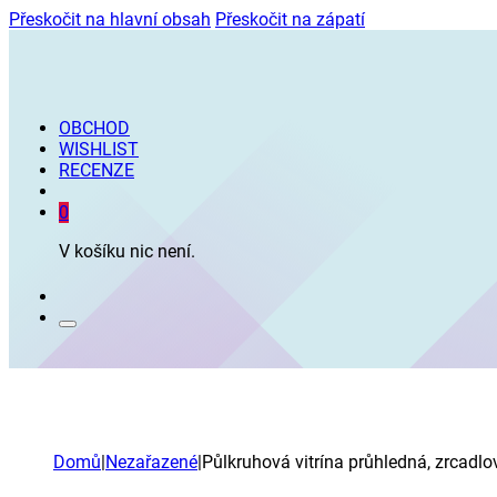
Přeskočit na hlavní obsah
Přeskočit na zápatí
OBCHOD
WISHLIST
RECENZE
0
V košíku nic není.
Domů
|
Nezařazené
|
Půlkruhová vitrína průhledná, zrcadl