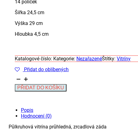
14 políček
Šířka 24,5 cm
Výška 29 cm
Hloubka 4,5 cm
Katalogové číslo:
Kategorie:
Nezařazené
Štítky:
Vitríny
Přidat do oblíbených
Půlkruhová
vitrína
Alternative:
PŘIDAT DO KOŠÍKU
průhledná,
zrcadlová
záda
množství
Popis
Hodnocení (0)
Půlkruhová vitrína průhledná, zrcadlová záda