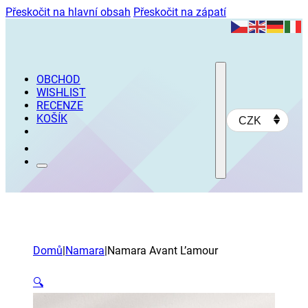
Přeskočit na hlavní obsah
Přeskočit na zápatí
OBCHOD
WISHLIST
RECENZE
KOŠÍK
CZK
Domů
|
Namara
|
Namara Avant L’amour
🔍