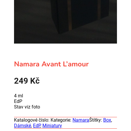
Namara Avant L’amour
249
Kč
4 ml
EdP
Stav viz foto
Katalogové číslo:
Kategorie:
Namara
Štítky:
Box
,
Dámské
,
EdP
,
Miniatury