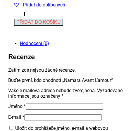
Přidat do oblíbených
Namara
Avant
Alternative:
PŘIDAT DO KOŠÍKU
L'amour
množství
Hodnocení (0)
Recenze
Zatím zde nejsou žádné recenze.
Buďte první, kdo ohodnotí „Namara Avant L’amour“
Vaše e-mailová adresa nebude zveřejněna.
Vyžadované
informace jsou označeny
*
Jméno
*
E-mail
*
Uložit do prohlížeče jméno, e-mail a webovou