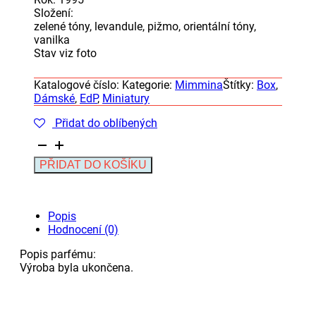
Složení:
zelené tóny, levandule, pižmo, orientální tóny,
vanilka
Stav viz foto
Katalogové číslo:
Kategorie:
Mimmina
Štítky:
Box
,
Dámské
,
EdP
,
Miniatury
Přidat do oblíbených
Mimmina
Mimmina
Alternative:
PŘIDAT DO KOŠÍKU
Vanilla
Eau
de
Parfum
Popis
5
Hodnocení (0)
ml
množství
Popis parfému:
Výroba byla ukončena.