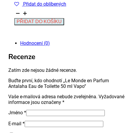
Přidat do oblíbených
Le
Monde
Alternative:
PŘIDAT DO KOŠÍKU
en
Parfum
Antalaha
Eau
Hodnocení (0)
de
Toilette
Recenze
50
ml
Vapo
Zatím zde nejsou žádné recenze.
množství
Buďte první, kdo ohodnotí „Le Monde en Parfum
Antalaha Eau de Toilette 50 ml Vapo“
Vaše e-mailová adresa nebude zveřejněna.
Vyžadované
informace jsou označeny
*
Jméno
*
E-mail
*