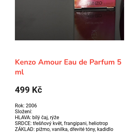
Kenzo Amour Eau de Parfum 5
ml
499
Kč
Rok: 2006
Složení:
HLAVA: bílý čaj, rýže
SRDCE: třešňový květ, frangipani, heliotrop
ZÁKLAD: pižmo, vanilka, dřevité tóny, kadidlo