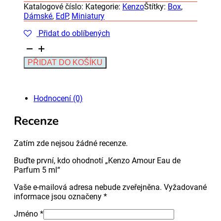
Katalogové číslo:
Kategorie:
Kenzo
Štítky:
Box
,
Dámské
,
EdP
,
Miniatury
Přidat do oblíbených
Kenzo
Amour
Alternative:
PŘIDAT DO KOŠÍKU
Eau
de
Parfum
5
Hodnocení (0)
ml
množství
Recenze
Zatím zde nejsou žádné recenze.
Buďte první, kdo ohodnotí „Kenzo Amour Eau de
Parfum 5 ml“
Vaše e-mailová adresa nebude zveřejněna.
Vyžadované
informace jsou označeny
*
Jméno
*