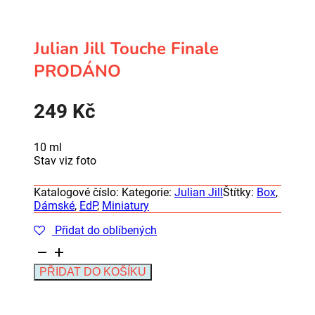
Julian Jill Touche Finale
PRODÁNO
249
Kč
10 ml
Stav viz foto
Katalogové číslo:
Kategorie:
Julian Jill
Štítky:
Box
,
Dámské
,
EdP
,
Miniatury
Přidat do oblíbených
Julian
Jill
Alternative:
PŘIDAT DO KOŠÍKU
Touche
Finale
PRODÁNO