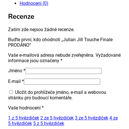
množství
Hodnocení (0)
Recenze
Zatím zde nejsou žádné recenze.
Buďte první, kdo ohodnotí „Julian Jill Touche Finale
PRODÁNO“
Vaše e-mailová adresa nebude zveřejněna.
Vyžadované
informace jsou označeny
*
Jméno
*
E-mail
*
Uložit do prohlížeče jméno, e-mail a webovou
stránku pro budoucí komentáře.
Vaše hodnocení
*
1 z 5 hvězdiček
2 ze 5 hvězdiček
3 ze 5 hvězdiček
4 ze
5 hvězdiček
5 z 5 hvězdiček