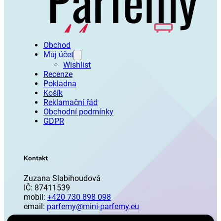
Obchod
Můj účet
Wishlist
Recenze
Pokladna
Košík
Reklamační řád
Obchodní podmínky
GDPR
Kontakt
Zuzana Slabihoudová
IČ: 87411539
mobil:
+420 730 898 098
email:
parfemy@mini-parfemy.eu