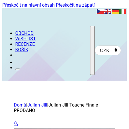
Přeskočit na hlavní obsah
Přeskočit na zápatí
OBCHOD
WISHLIST
RECENZE
KOŠÍK
CZK
Domů
|
Julian Jill
|
Julian Jill Touche Finale
PRODÁNO
🔍