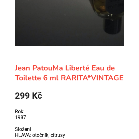
Jean PatouMa Liberté Eau de
Toilette 6 ml RARITA*VINTAGE
299
Kč
Rok:
1987
Složení
HLAVA: otočník, citrusy