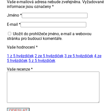
Vaše e-mailová adresa nebude zveřejněna.
Vyžadované
informace jsou označeny
*
Jméno
*
E-mail
*
Uložit do prohlížeče jméno, e-mail a webovou
stránku pro budoucí komentáře.
Vaše hodnocení
*
1 z 5 hvězdiček
2 ze 5 hvězdiček
3 ze 5 hvězdiček
4 ze
5 hvězdiček
5 z 5 hvězdiček
Vaše recenze
*