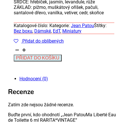
SRDCE: hřebíček, jasmín, levandule, růže
ZÁKLAD: pižmo, muškátový oříšek, pačuli,
santalové dřevo, vanilka, vetiver, cedr, skořice
Katalogové číslo:
Kategorie:
Jean Patou
Štítky:
Bez boxu
,
Dámské
,
EdT
,
Miniatury
Přidat do oblíbených
Jean
PatouMa
Alternative:
PŘIDAT DO KOŠÍKU
Liberté
Eau
de
Toilette
Hodnocení (0)
6
ml
Recenze
RARITA*VINTAGE
množství
Zatím zde nejsou žádné recenze.
Buďte první, kdo ohodnotí „Jean PatouMa Liberté Eau
de Toilette 6 ml RARITA*VINTAGE“