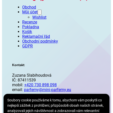
Obchod
Můj účet
Wishlist
Recenze
Pokladna
Košík
Reklamační řád
Obchodní podmínky
GDPR
Kontakt
Zuzana Slabihoudová
IČ: 87411539
mobil:
+420 730 898 098
email:
parfemy@mini-parfemy.eu
Soubory cookie používáme k tomu, abychom vám poskytli co
Odstoupit od smlouvy
nejlepší zážitek z prohlížení, přizpůsobili obsah našich stránek,
analyzovali jejich návštěvnost a zobrazovali vám relevantní