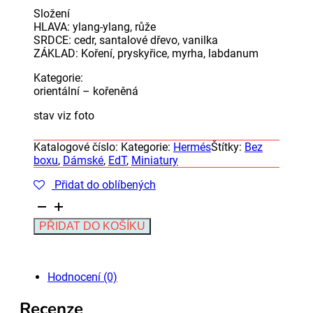
Složení
HLAVA: ylang-ylang, růže
SRDCE: cedr, santalové dřevo, vanilka
ZÁKLAD: Koření, pryskyřice, myrha, labdanum
Kategorie:
orientální – kořeněná
stav viz foto
Katalogové číslo:
Kategorie:
Hermés
Štítky:
Bez
boxu
,
Dámské
,
EdT
,
Miniatury
Přidat do oblíbených
Hermes
Rouge
Alternative:
PŘIDAT DO KOŠÍKU
Hermes
RARITA,
VINTAGE
množství
Hodnocení (0)
Recenze