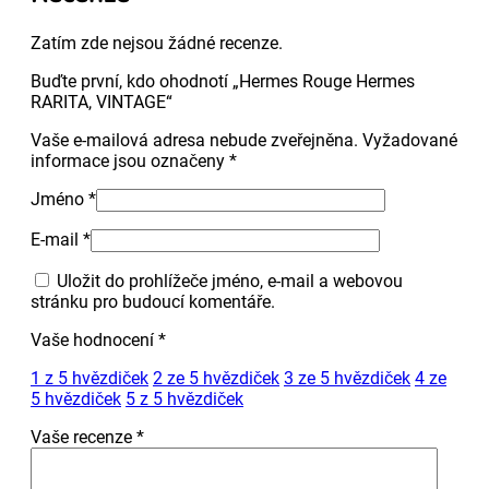
Zatím zde nejsou žádné recenze.
Buďte první, kdo ohodnotí „Hermes Rouge Hermes
RARITA, VINTAGE“
Vaše e-mailová adresa nebude zveřejněna.
Vyžadované
informace jsou označeny
*
Jméno
*
E-mail
*
Uložit do prohlížeče jméno, e-mail a webovou
stránku pro budoucí komentáře.
Vaše hodnocení
*
1 z 5 hvězdiček
2 ze 5 hvězdiček
3 ze 5 hvězdiček
4 ze
5 hvězdiček
5 z 5 hvězdiček
Vaše recenze
*