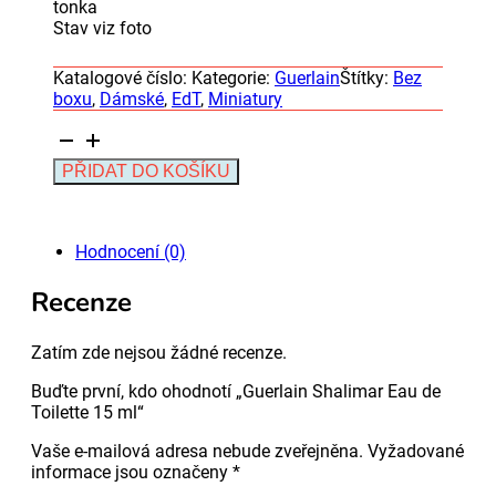
tonka
Stav viz foto
Katalogové číslo:
Kategorie:
Guerlain
Štítky:
Bez
boxu
,
Dámské
,
EdT
,
Miniatury
Guerlain
Shalimar
Alternative:
PŘIDAT DO KOŠÍKU
Eau
de
Toilette
15
Hodnocení (0)
ml
množství
Recenze
Zatím zde nejsou žádné recenze.
Buďte první, kdo ohodnotí „Guerlain Shalimar Eau de
Toilette 15 ml“
Vaše e-mailová adresa nebude zveřejněna.
Vyžadované
informace jsou označeny
*