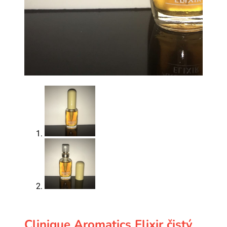
Clinique Aromatics Elixir čistý