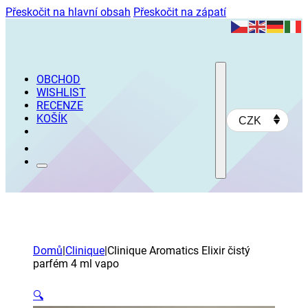
Přeskočit na hlavní obsah
Přeskočit na zápatí
OBCHOD
WISHLIST
RECENZE
KOŠÍK
CZK
Domů
|
Clinique
|
Clinique Aromatics Elixir čistý
parfém 4 ml vapo
🔍