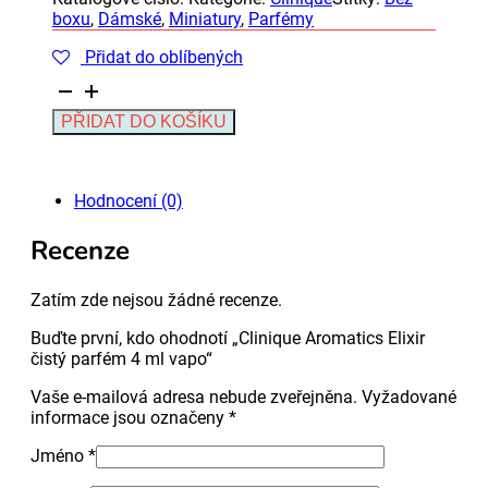
boxu
,
Dámské
,
Miniatury
,
Parfémy
Přidat do oblíbených
Clinique
Aromatics
Alternative:
PŘIDAT DO KOŠÍKU
Elixir
čistý
parfém
4
Hodnocení (0)
ml
vapo
Recenze
množství
Zatím zde nejsou žádné recenze.
Buďte první, kdo ohodnotí „Clinique Aromatics Elixir
čistý parfém 4 ml vapo“
Vaše e-mailová adresa nebude zveřejněna.
Vyžadované
informace jsou označeny
*
Jméno
*