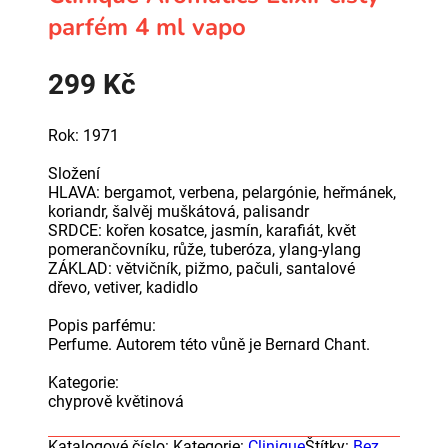
parfém 4 ml vapo
299
Kč
Rok: 1971
Složení
HLAVA: bergamot, verbena, pelargónie, heřmánek,
koriandr, šalvěj muškátová, palisandr
SRDCE: kořen kosatce, jasmín, karafiát, květ
pomerančovníku, růže, tuberóza, ylang-ylang
ZÁKLAD: větvičník, pižmo, pačuli, santalové
dřevo, vetiver, kadidlo
Popis parfému:
Perfume. Autorem této vůně je Bernard Chant.
Kategorie:
chyprově květinová
Katalogové číslo:
Kategorie:
Clinique
Štítky:
Bez