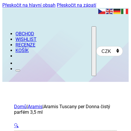
Přeskočit na hlavní obsah
Přeskočit na zápatí
OBCHOD
WISHLIST
RECENZE
KOŠÍK
CZK
Domů
|
Aramis
|
Aramis Tuscany per Donna čistý
parfém 3,5 ml
🔍