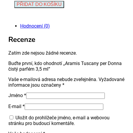
Tuscany
Alternative:
PŘIDAT DO KOŠÍKU
per
Donna
čistý
parfém
Hodnocení (0)
3,5
ml
Recenze
množství
Zatím zde nejsou žádné recenze.
Buďte první, kdo ohodnotí „Aramis Tuscany per Donna
čistý parfém 3,5 ml“
Vaše e-mailová adresa nebude zveřejněna.
Vyžadované
informace jsou označeny
*
Jméno
*
E-mail
*
Uložit do prohlížeče jméno, e-mail a webovou
stránku pro budoucí komentáře.