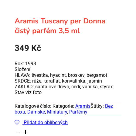
Aramis Tuscany per Donna
čistý parfém 3,5 ml
349
Kč
Rok: 1993
Složení:
HLAVA: švestka, hyacint, broskev, bergamot
SRDCE: růže, karafiát, konvalinka, jasmín
ZÁKLAD: santalové dřevo, cedr, vanilka, styrax
Stav viz foto
Katalogové číslo:
Kategorie:
Aramis
Štítky:
Bez
boxu
,
Dámské
,
Miniatury
,
Parfémy
Přidat do oblíbených
Aramis