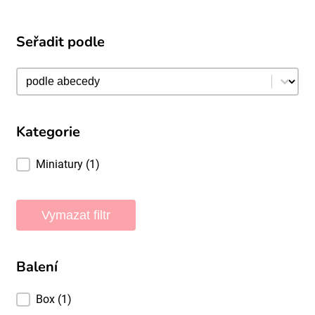
Seřadit podle
Seřadit podle
Seřadit podle
Kategorie
Kategorie
Miniatury
(1)
Vymazat filtr
Balení
Balení
Box
(1)