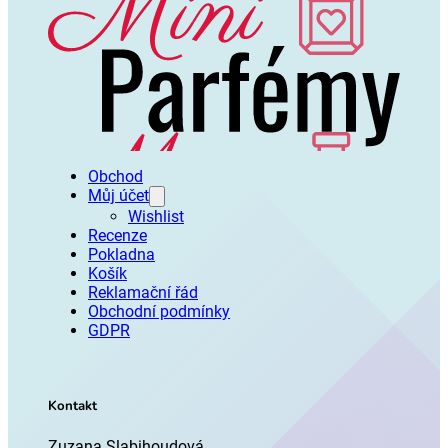
Obchod
Můj účet
Wishlist
Recenze
Pokladna
Košík
Reklamační řád
Obchodní podmínky
GDPR
Kontakt
Zuzana Slabihoudová