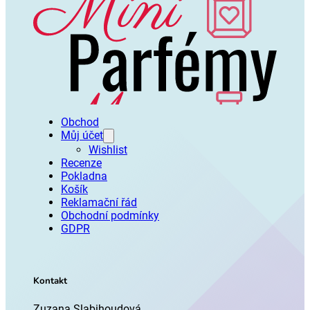
Obchod
Můj účet
Wishlist
Recenze
Pokladna
Košík
Reklamační řád
Obchodní podmínky
GDPR
Kontakt
Zuzana Slabihoudová