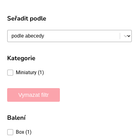
Seřadit podle
Seřadit podle
Seřadit podle
Kategorie
Kategorie
Miniatury
(1)
Vymazat filtr
Balení
Balení
Box
(1)