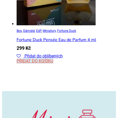
Box
,
Dámské
,
EdP
,
Miniatury
,
Fortune Duck
Fortune Duck Pensée Eau de Parfum 4 ml
299
Kč
Přidat do oblíbených
PŘIDAT DO KOŠÍKU