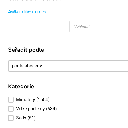
Zpátky na hlavní stránku
Products
search
Seřadit podle
Seřadit podle
Seřadit podle
Kategorie
Kategorie
Miniatury
(1664)
Velké parfémy
(634)
Sady
(61)