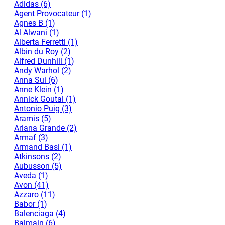
Adidas (6)
Agent Provocateur (1)
Agnes B (1)
Al Alwani (1)
Alberta Ferretti (1)
Albin du Roy (2)
Alfred Dunhill (1)
Andy Warhol (2)
Anna Sui (6)
Anne Klein (1)
Annick Goutal (1)
Antonio Puig (3)
Aramis (5)
Ariana Grande (2)
Armaf (3)
Armand Basi (1)
Atkinsons (2)
Aubusson (5)
Aveda (1)
Avon (41)
Azzaro (11)
Babor (1)
Balenciaga (4)
Balmain (6)