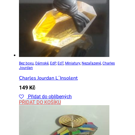
Bez boxu
,
Dámské
,
EdP
,
EdT
,
Miniatury
,
Nezařazené
,
Charles
Jourdan
Charles Jourdan L´Insolent
149
Kč
Přidat do oblíbených
PŘIDAT DO KOŠÍKU