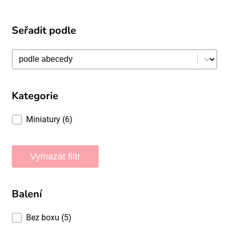
Seřadit podle
Seřadit podle
Seřadit podle
Kategorie
Kategorie
Miniatury
(6)
Vymazat filtr
Balení
Balení
Bez boxu
(5)