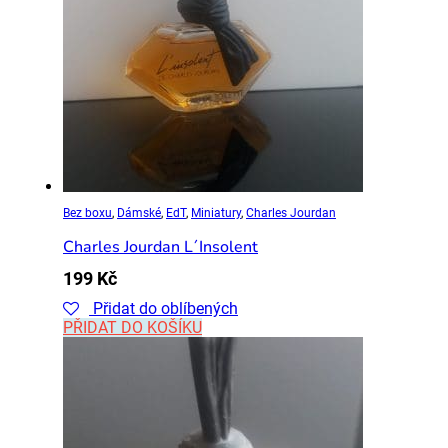
Bez boxu
,
Dámské
,
EdT
,
Miniatury
,
Charles Jourdan
Charles Jourdan L´Insolent
199
Kč
Přidat do oblíbených
PŘIDAT DO KOŠÍKU