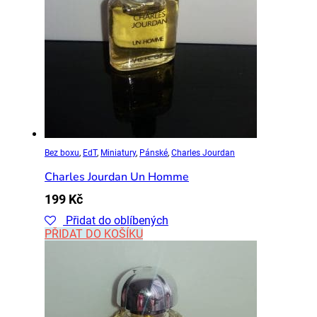
Bez boxu
,
EdT
,
Miniatury
,
Pánské
,
Charles Jourdan
Charles Jourdan Un Homme
199
Kč
Přidat do oblíbených
PŘIDAT DO KOŠÍKU